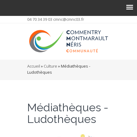
04 70 34 39 03
cmnc@cmnc03.fr
Vous êtes ici
Accueil
»
Culture
» Médiathèques -
Ludothèques
Médiathèques -
Ludothèques