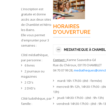
L'inscription est
gratuite et donne
accès aux deux sites
de Chamblet et Néris-
HORAIRES
les-Bains.
D'OUVERTURE
Elle vous permet
d'emprunter pour 3
semaines :
MEDIATHEQUE À CHAMB
Côté médiathèque,
Contact :
Karine Saavedra-Gil
par personne :
Rue du Chéroux, 03170 CHAMBLET
6 livres
04 70 07 99 28,
mediatheques@cmnc0
2 journaux ou
magazines
mardi 16h-17h30- (été : fermée)
2 CD's
mercredi 9h-12h, 14h30-17h30 - (été
2 DVD's
13h)
jeudi 14h30-17h30 - (été : 9h-13h)
Côté ludothèque, par
vendredi 14h30-17h30 - (été : 9h-1
famille :