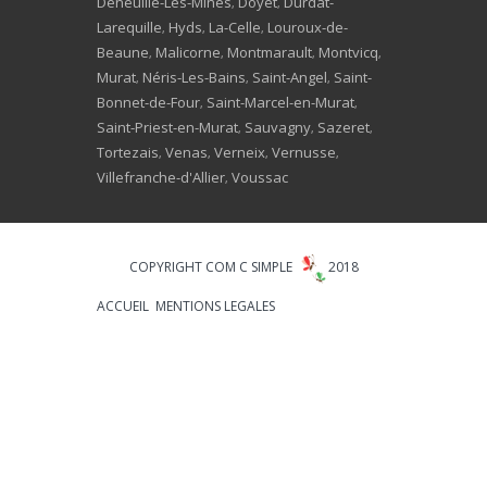
Deneuille-Les-Mines
Doyet
Durdat-
,
,
Larequille
Hyds
La-Celle
Louroux-de-
,
,
,
Beaune
Malicorne
Montmarault
Montvicq
,
,
,
,
Murat
Néris-Les-Bains
Saint-Angel
Saint-
,
,
,
Bonnet-de-Four
Saint-Marcel-en-Murat
,
,
Saint-Priest-en-Murat
Sauvagny
Sazeret
,
,
,
Tortezais
Venas
Verneix
Vernusse
,
,
,
,
Villefranche-d'Allier
Voussac
,
COPYRIGHT COM C SIMPLE
2018
ACCUEIL
MENTIONS LEGALES