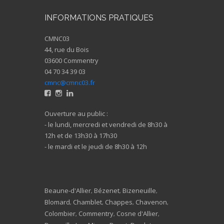
INFORMATIONS PRATIQUES
CMNC03
44, rue du Bois
03600 Commentry
04 70 34 39 03
cmnc@cmnc03.fr
Ouverture au public :
- le lundi, mercredi et vendredi de 8h30 à
12h et de 13h30 à 17h30
- le mardi et le jeudi de 8h30 à 12h
Beaune-d'Allier
Bézenet
Bizeneuille
,
,
,
Blomard
Chamblet
Chappes
Chavenon
,
,
,
,
Colombier
Commentry
Cosne d'Allier
,
,
,