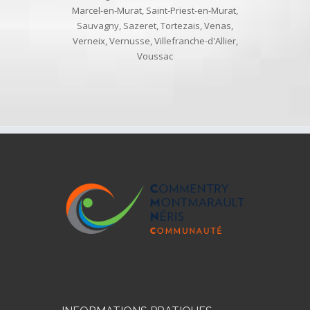
Marcel-en-Murat
,
Saint-Priest-en-Murat
,
Sauvagny
,
Sazeret
,
Tortezais
,
Venas
,
Verneix
,
Vernusse
,
Villefranche-d'Allier
,
Voussac