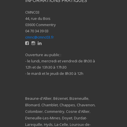
INFORMATIONS PRATIQUES
CMNC03
44, rue du Bois
03600 Commentry
04 70 34 39 03
cmnc@cmnc03.fr
Ouverture au public :
- le lundi, mercredi et vendredi de 8h30 à
12h et de 13h30 à 17h30
- le mardi et le jeudi de 8h30 à 12h
Beaune-d'Allier
Bézenet
Bizeneuille
,
,
,
Blomard
Chamblet
Chappes
Chavenon
,
,
,
,
Colombier
Commentry
Cosne d'Allier
,
,
,
Deneuille-Les-Mines
Doyet
Durdat-
,
,
Larequille
Hyds
La-Celle
Louroux-de-
,
,
,