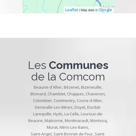
Leaflet
Google
| Map data ©
Les
Communes
de la Comcom
Beaune-d'Allier
,
Bézenet
,
Bizeneuille
,
Blomard
,
Chamblet
,
Chappes
,
Chavenon
,
Colombier
,
Commentry
,
Cosne d'Allier
,
Deneuille-Les-Mines
,
Doyet
,
Durdat-
Larequille
,
Hyds
,
La-Celle
,
Louroux-de-
Beaune
,
Malicorne
,
Montmarault
,
Montvicq
,
Murat
,
Néris-Les-Bains
,
Saint-Angel
,
Saint-Bonnet-de-Four
,
Saint-