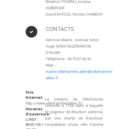
Béatrice TOURNU, Josiane
AUBERGER
David BATISSE, Nicolas CHANDAT
CONTACTS
Adresse Mairie : Avenue Victor
Hugo 03430 VILLEFRANCHE
D'ALLIER
Téléphone : 04 70 07 40 35
Mail :
mairie.villefranche.allier@villefranche-
allier.fr
Site
Internet:
La création de Villefranche
http://www.villefranchedallier.fr/
remonte à 1138, date à laquelle
Horaires
le seigneur de Bourbon autorisa,
d'ouverture:
par une charte de franchise,
LUNDI :
8h30-12h /
l'installation d'une ville franche