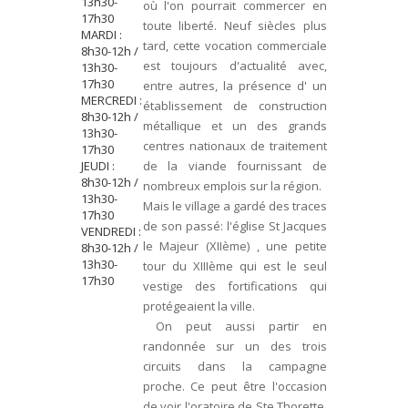
13h30-
où l'on pourrait commercer en
17h30
toute liberté. Neuf siècles plus
MARDI :
tard, cette vocation commerciale
8h30-12h /
est toujours d'actualité avec,
13h30-
17h30
entre autres, la présence d' un
MERCREDI :
établissement de construction
8h30-12h /
métallique et un des grands
13h30-
centres nationaux de traitement
17h30
JEUDI :
de la viande fournissant de
8h30-12h /
nombreux emplois sur la région.
13h30-
Mais le village a gardé des traces
17h30
de son passé: l'église St Jacques
VENDREDI :
le Majeur (XIIème) , une petite
8h30-12h /
13h30-
tour du XIIIème qui est le seul
17h30
vestige des fortifications qui
protégeaient la ville.
On peut aussi partir en
randonnée sur un des trois
circuits dans la campagne
proche. Ce peut être l'occasion
de voir l'oratoire de Ste Thorette,