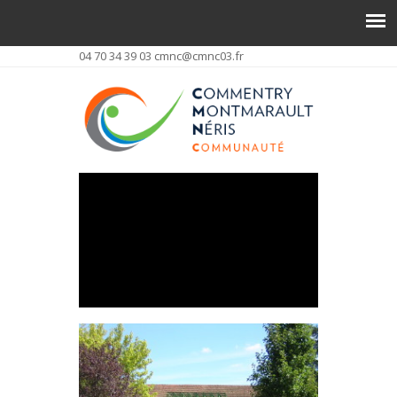
04 70 34 39 03
cmnc@cmnc03.fr