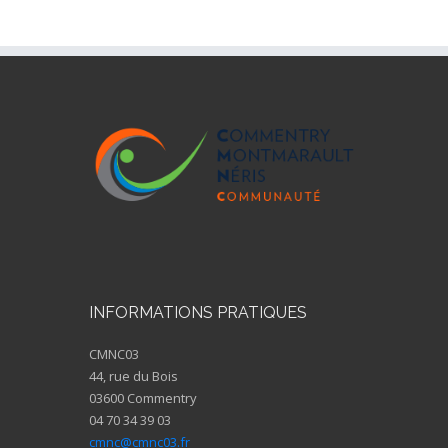
INFORMATIONS PRATIQUES
CMNC03
44, rue du Bois
03600 Commentry
04 70 34 39 03
cmnc@cmnc03.fr