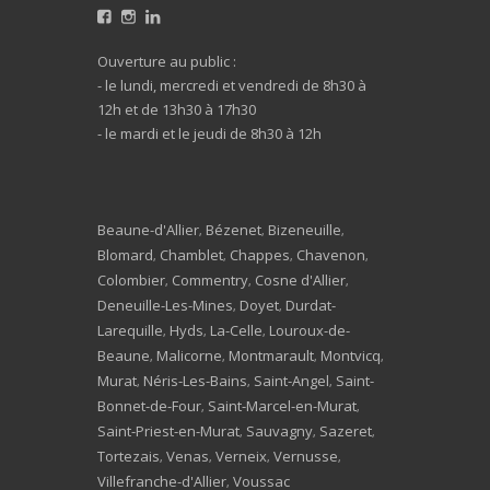
Ouverture au public :
- le lundi, mercredi et vendredi de 8h30 à
12h et de 13h30 à 17h30
- le mardi et le jeudi de 8h30 à 12h
Beaune-d'Allier
Bézenet
Bizeneuille
,
,
,
Blomard
Chamblet
Chappes
Chavenon
,
,
,
,
Colombier
Commentry
Cosne d'Allier
,
,
,
Deneuille-Les-Mines
Doyet
Durdat-
,
,
Larequille
Hyds
La-Celle
Louroux-de-
,
,
,
Beaune
Malicorne
Montmarault
Montvicq
,
,
,
,
Murat
Néris-Les-Bains
Saint-Angel
Saint-
,
,
,
Bonnet-de-Four
Saint-Marcel-en-Murat
,
,
Saint-Priest-en-Murat
Sauvagny
Sazeret
,
,
,
Tortezais
Venas
Verneix
Vernusse
,
,
,
,
Villefranche-d'Allier
Voussac
,