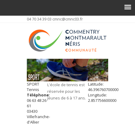
04 70 34 39 03
cmnc@cmnc03.fr
SPORT
Latitude:
L'école de tennis est
Tennis
46.396760700000
réservée pour les
Téléphone:
Longitude:
jeunes de 6 à 17 ans.
06 63 48 26
2.857756600000
61
03430
Villefranche-
d'Allier