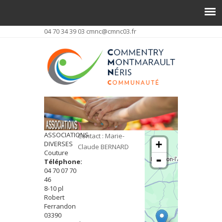
04 70 34 39 03
cmnc@cmnc03.fr
ASSOCIATIONS
Contact : Marie-
+
DIVERSES
Claude BERNARD
Couture
-
Téléphone:
04 70 07 70
46
8-10 pl
Robert
Ferrandon
03390