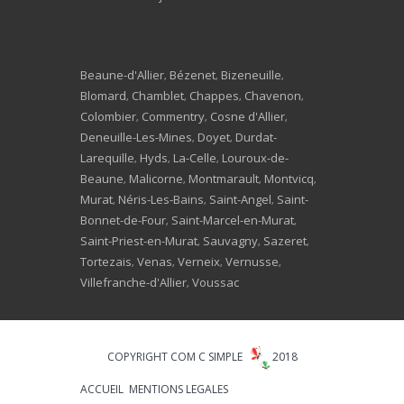
Beaune-d'Allier
Bézenet
Bizeneuille
,
,
,
Blomard
Chamblet
Chappes
Chavenon
,
,
,
,
Colombier
Commentry
Cosne d'Allier
,
,
,
Deneuille-Les-Mines
Doyet
Durdat-
,
,
Larequille
Hyds
La-Celle
Louroux-de-
,
,
,
Beaune
Malicorne
Montmarault
Montvicq
,
,
,
,
Murat
Néris-Les-Bains
Saint-Angel
Saint-
,
,
,
Bonnet-de-Four
Saint-Marcel-en-Murat
,
,
Saint-Priest-en-Murat
Sauvagny
Sazeret
,
,
,
Tortezais
Venas
Verneix
Vernusse
,
,
,
,
Villefranche-d'Allier
Voussac
,
COPYRIGHT COM C SIMPLE
2018
ACCUEIL
MENTIONS LEGALES