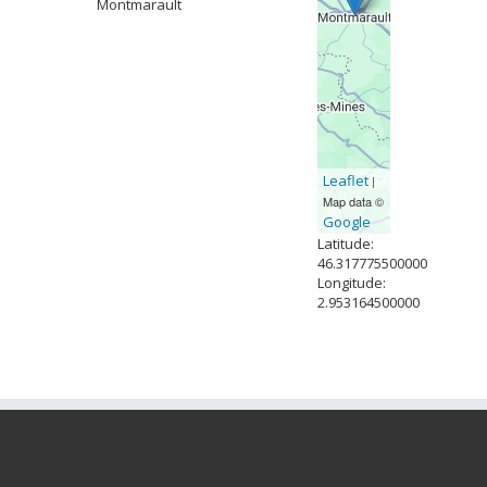
Montmarault
Leaflet
|
Map data ©
Google
Latitude:
46.317775500000
Longitude:
2.953164500000