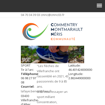
04 70 34 39 03
cmnc@cmnc03.fr
SPORT
Latitude:
"Les flèches de
Tir à l'arc
46.401424000000
Villefranche ont
Téléphone:
Longitude:
rassemblé en 2021, 43
06 98 27 97
2.863449000000
passionnés de 9 à 85
08
Courriel:
ans.
lafaye.benoit@free.fr
Si tu veux essayer un
03430
sport mêlant
Villefranche-
concentration,
d'Allier