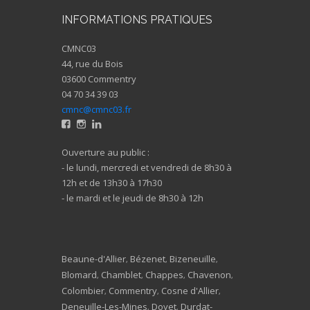
INFORMATIONS PRATIQUES
CMNC03
44, rue du Bois
03600 Commentry
04 70 34 39 03
cmnc@cmnc03.fr
Ouverture au public :
- le lundi, mercredi et vendredi de 8h30 à
12h et de 13h30 à 17h30
- le mardi et le jeudi de 8h30 à 12h
Beaune-d'Allier
Bézenet
Bizeneuille
,
,
,
Blomard
Chamblet
Chappes
Chavenon
,
,
,
,
Colombier
Commentry
Cosne d'Allier
,
,
,
Deneuille-Les-Mines
Doyet
Durdat-
,
,