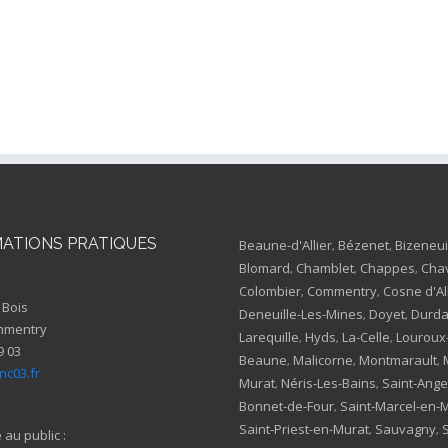
ATIONS PRATIQUES
Beaune-d'Allier
Bézenet
Bizeneui
,
,
Blomard
Chamblet
Chappes
Cha
,
,
,
Colombier
Commentry
Cosne d'Al
,
,
 Bois
Deneuille-Les-Mines
Doyet
Durda
,
,
mmentry
Larequille
Hyds
La-Celle
Louroux
,
,
,
9 03
Beaune
Malicorne
Montmarault
,
,
,
c03.fr
Murat
Néris-Les-Bains
Saint-Ange
,
,
Bonnet-de-Four
Saint-Marcel-en-
,
Saint-Priest-en-Murat
Sauvagny
,
,
au public :