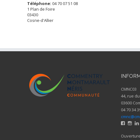
Téléphone:
04 70 07 51 08
1 Plan de Foire
03430
Cosne-d'Allier
INFORM
CMNC03
44, rue du
03600 Co
04 70 34 3
cmnc@cmn
Ouverture 