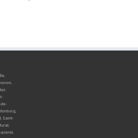
lle
,
venon
,
lier
,
t-
-de-
Montvicq
,
l
Saint-
,
Murat
,
Sazeret
,