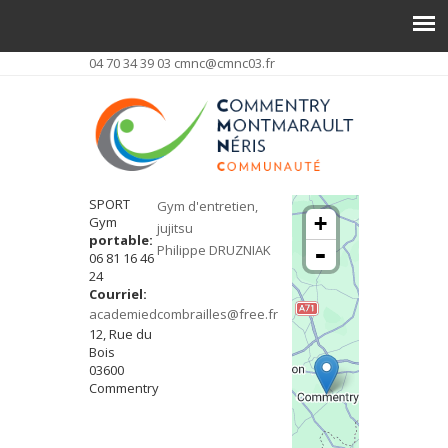
04 70 34 39 03
cmnc@cmnc03.fr
SPORT
Gym d'entretien,
+
Gym
jujitsu
portable:
-
Philippe DRUZNIAK
06 81 16 46
24
Courriel:
academiedcombrailles@free.fr
12, Rue du
Bois
03600
Commentry