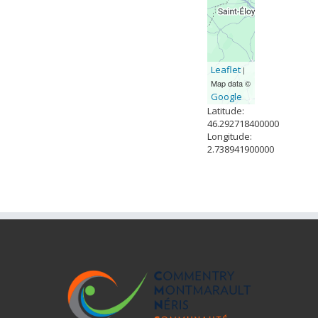
Leaflet
|
Map data ©
Google
Latitude:
46.292718400000
Longitude:
2.738941900000