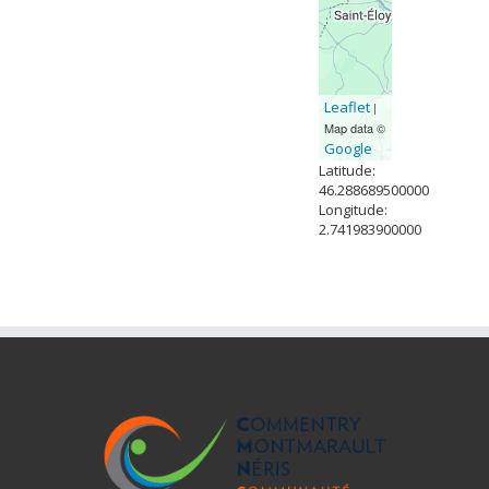
Leaflet
|
Map data ©
Google
Latitude:
46.288689500000
Longitude:
2.741983900000