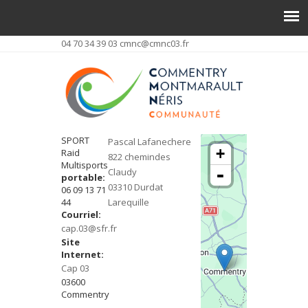
04 70 34 39 03
cmnc@cmnc03.fr
SPORT
Pascal Lafanechere
+
Raid
822 chemindes
Multisports
-
Claudy
portable:
03310 Durdat
06 09 13 71
44
Larequille
Courriel:
cap.03@sfr.fr
Site
Internet:
Cap 03
03600
Commentry