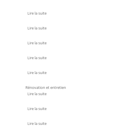
Lire la suite
de MATHEVET CHAUFFAGE
TECHNIQUE
Lire la suite
de JEAN LOPEZ
Lire la suite
de JEAN-MICHEL LEROY
Lire la suite
de LAURENT LE BIHAN
Lire la suite
de KAEFER WANNER
Rénovation et entretien
Lire la suite
de ISO NET
Lire la suite
de BRUNO GUILLOT
Lire la suite
de LUDOVIC GAY