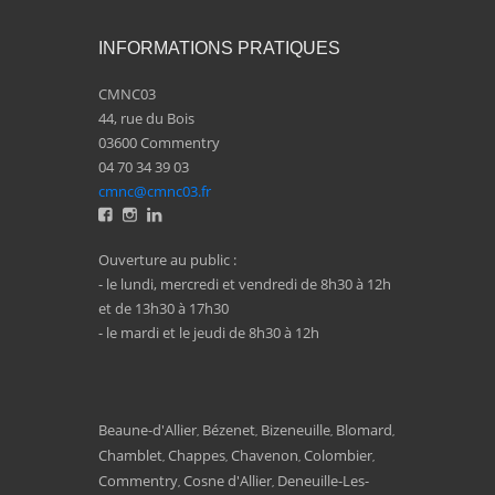
INFORMATIONS PRATIQUES
CMNC03
44, rue du Bois
03600 Commentry
04 70 34 39 03
cmnc@cmnc03.fr
Ouverture au public :
- le lundi, mercredi et vendredi de 8h30 à 12h
et de 13h30 à 17h30
- le mardi et le jeudi de 8h30 à 12h
Beaune-d'Allier
Bézenet
Bizeneuille
Blomard
,
,
,
,
Chamblet
Chappes
Chavenon
Colombier
,
,
,
,
Commentry
Cosne d'Allier
Deneuille-Les-
,
,