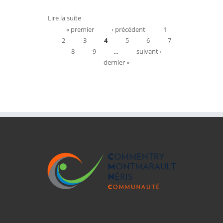
Lire la suite
de JEAN-CLAUDE FOIGNE
Pages
« premier
‹ précédent
1
2
3
4
5
6
7
8
9
…
suivant ›
dernier »