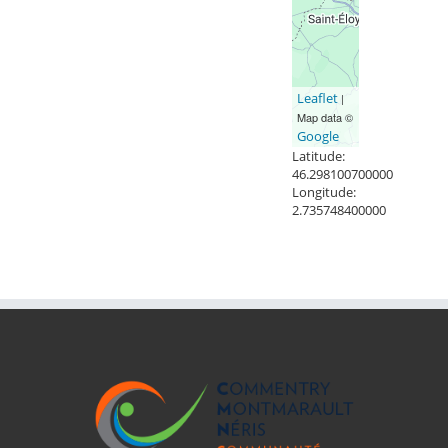
Leaflet
|
Map data ©
Google
Latitude:
46.298100700000
Longitude:
2.735748400000