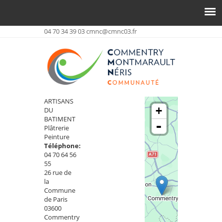
04 70 34 39 03
cmnc@cmnc03.fr
ARTISANS
+
DU
BATIMENT
-
Plâtrerie
Peinture
Téléphone:
04 70 64 56
55
26 rue de
la
Commune
de Paris
03600
Commentry