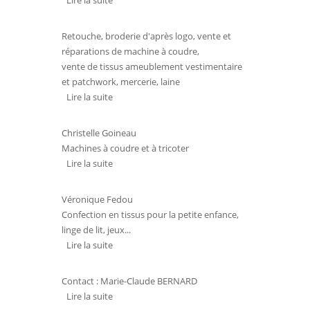
Lire la suite
de BOUTON BLEU
Retouche, broderie d'après logo, vente et
réparations de machine à coudre,
vente de tissus ameublement vestimentaire
et patchwork, mercerie, laine
Lire la suite
de ZIG ZAG COUTURE
Christelle Goineau
Machines à coudre et à tricoter
Lire la suite
de ATELIER DE LA MACHINE A
COUDRE
Véronique Fedou
Confection en tissus pour la petite enfance,
linge de lit, jeux...
Lire la suite
de LA COUSERIE DE MAMINOU
Contact : Marie-Claude BERNARD
Lire la suite
de MONTMARAULT DENTELLE