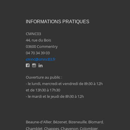
INFORMATIONS PRATIQUES
CMNC03
44, rue du Bois
03600 Commentry
04 70 34 39 03
cmnc@cmnc03.fr
Ouverture au public :
- le lundi, mercredi et vendredi de 8h30 à 12h
et de 13h30 à 17h30
- le mardi et le jeudi de 8h30 à 12h
Beaune-d'Allier
Bézenet
Bizeneuille
Blomard
,
,
,
,
Chamblet
Chappes
Chavenon
Colombier
,
,
,
,