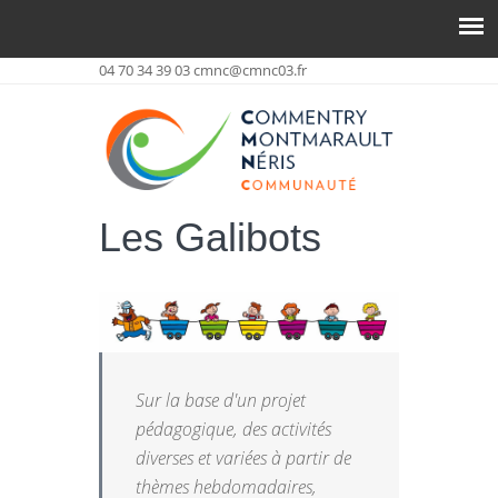
04 70 34 39 03
cmnc@cmnc03.fr
Les Galibots
Sur la base d'un projet
pédagogique, des activités
diverses et variées à partir de
thèmes hebdomadaires,