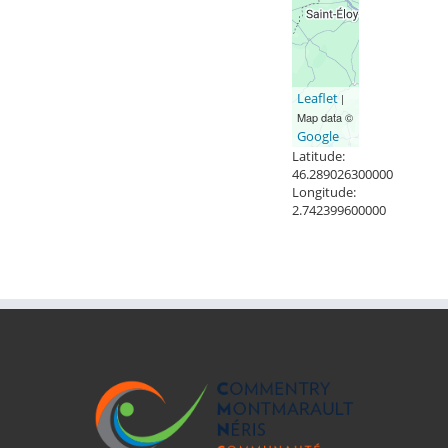
Leaflet
|
Map data ©
Google
Latitude:
46.289026300000
Longitude:
2.742399600000