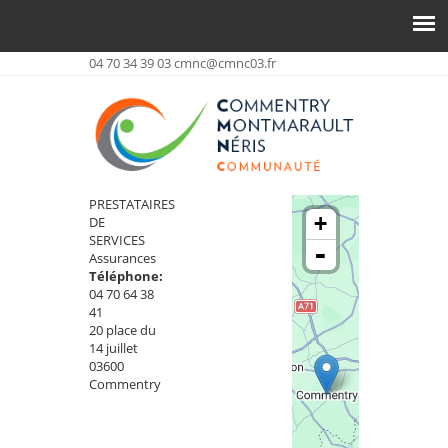
04 70 34 39 03
cmnc@cmnc03.fr
PRESTATAIRES
+
DE
SERVICES
-
Assurances
Téléphone:
04 70 64 38
41
20 place du
14 juillet
03600
Commentry