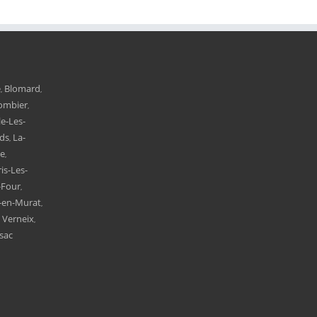
e
Blomard
,
,
ombier
,
le-Les-
ds
La-
,
ne
,
is-Les-
-Four
,
t-en-Murat
,
Verneix
,
,
sac