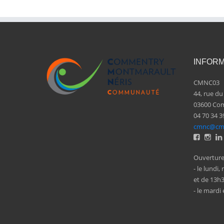
INFORM
CMNC03
44, rue du
03600 Co
04 70 34 3
cmnc@cmn
Ouverture 
- le lundi
et de 13h
- le mardi