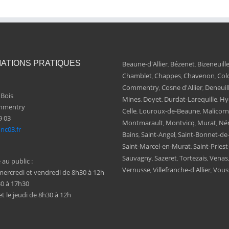
ATIONS PRATIQUES
Beaune-d'Allier
Bézenet
Bizeneuill
,
,
Chamblet
Chappes
Chavenon
Col
,
,
,
Commentry
Cosne d'Allier
Deneuil
,
,
 Bois
Mines
Doyet
Durdat-Larequille
Hy
,
,
,
mmentry
Celle
Louroux-de-Beaune
Malicor
,
,
9 03
Montmarault
Montvicq
Murat
Nér
,
,
,
c03.fr
Bains
Saint-Angel
Saint-Bonnet-de
,
,
Saint-Marcel-en-Murat
Saint-Pries
,
Sauvagny
Sazeret
Tortezais
Venas
,
,
,
au public :
Vernusse
Villefranche-d'Allier
Vous
,
,
, mercredi et vendredi de 8h30 à 12h
30 à 17h30
 et le jeudi de 8h30 à 12h