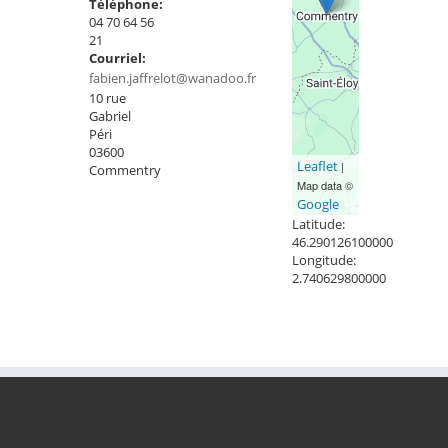
Téléphone:
04 70 64 56
21
Courriel:
fabien.jaffrelot@wanadoo.fr
10 rue
Gabriel
Péri
03600
Leaflet
|
Commentry
Map data ©
Google
Latitude:
46.290126100000
Longitude:
2.740629800000