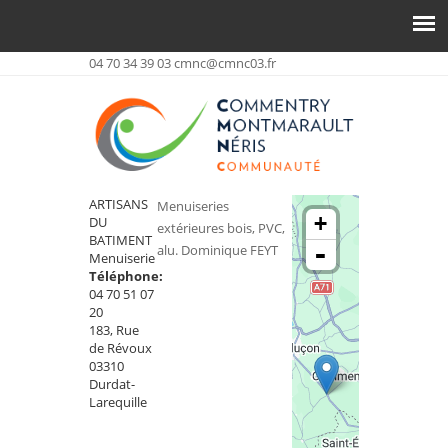
04 70 34 39 03
cmnc@cmnc03.fr
ARTISANS
Menuiseries
+
DU
extérieures bois, PVC,
BATIMENT
-
alu. Dominique FEYT
Menuiserie
Téléphone:
04 70 51 07
20
183, Rue
de Révoux
03310
Durdat-
Larequille