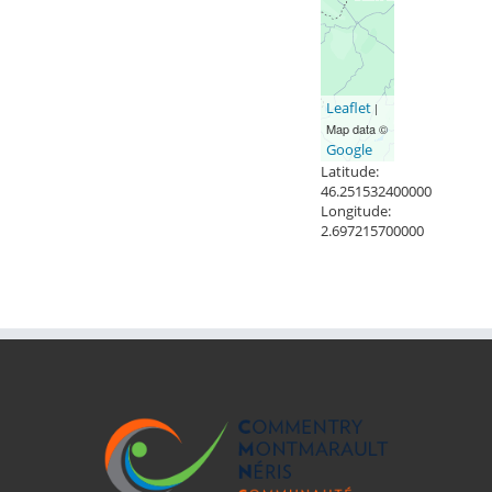
Leaflet
|
Map data ©
Google
Latitude:
46.251532400000
Longitude:
2.697215700000