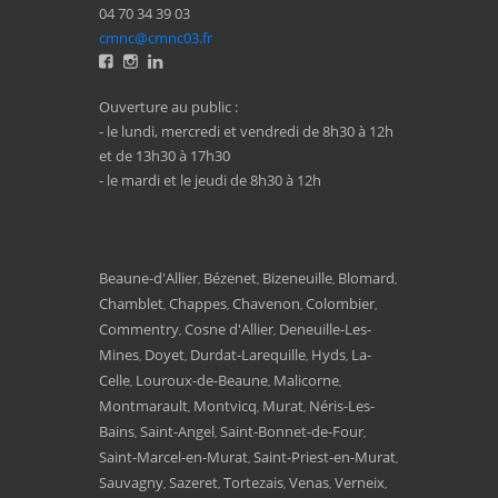
04 70 34 39 03
cmnc@cmnc03.fr
Ouverture au public :
- le lundi, mercredi et vendredi de 8h30 à 12h
et de 13h30 à 17h30
- le mardi et le jeudi de 8h30 à 12h
Beaune-d'Allier
Bézenet
Bizeneuille
Blomard
,
,
,
,
Chamblet
Chappes
Chavenon
Colombier
,
,
,
,
Commentry
Cosne d'Allier
Deneuille-Les-
,
,
Mines
Doyet
Durdat-Larequille
Hyds
La-
,
,
,
,
Celle
Louroux-de-Beaune
Malicorne
,
,
,
Montmarault
Montvicq
Murat
Néris-Les-
,
,
,
Bains
Saint-Angel
Saint-Bonnet-de-Four
,
,
,
Saint-Marcel-en-Murat
Saint-Priest-en-Murat
,
,
Sauvagny
Sazeret
Tortezais
Venas
Verneix
,
,
,
,
,