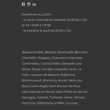
Ouverture au public :
- le lundi, mercredi et vendredi de 8h30 à 12h
et de 13h30 à 17h30
- le mardi et le jeudi de 8h30 à 12h
Beaune-d'Allier
Bézenet
Bizeneuille
Blomard
,
,
,
,
Chamblet
Chappes
Chavenon
Colombier
,
,
,
,
Commentry
Cosne d'Allier
Deneuille-Les-
,
,
Mines
Doyet
Durdat-Larequille
Hyds
La-
,
,
,
,
Celle
Louroux-de-Beaune
Malicorne
,
,
,
Montmarault
Montvicq
Murat
Néris-Les-
,
,
,
Bains
Saint-Angel
Saint-Bonnet-de-Four
,
,
,
Saint-Marcel-en-Murat
Saint-Priest-en-Murat
,
,
Sauvagny
Sazeret
Tortezais
Venas
Verneix
,
,
,
,
,
Vernusse
Villefranche-d'Allier
Voussac
,
,