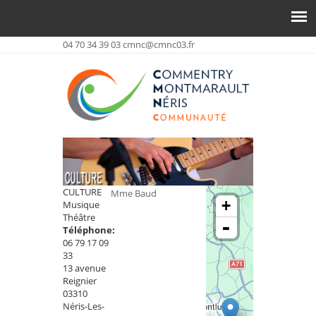
04 70 34 39 03
cmnc@cmnc03.fr
CULTURE
Mme Baud
+
Musique
Théâtre
-
Téléphone:
06 79 17 09
33
13 avenue
Reignier
03310
Néris-Les-