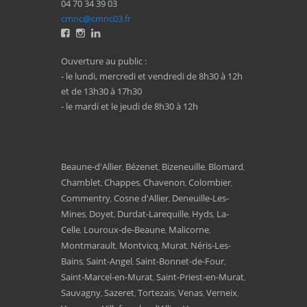
04 70 34 39 03
cmnc@cmnc03.fr
Ouverture au public :
- le lundi, mercredi et vendredi de 8h30 à 12h
et de 13h30 à 17h30
- le mardi et le jeudi de 8h30 à 12h
Beaune-d'Allier
Bézenet
Bizeneuille
Blomard
,
,
,
,
Chamblet
Chappes
Chavenon
Colombier
,
,
,
,
Commentry
Cosne d'Allier
Deneuille-Les-
,
,
Mines
Doyet
Durdat-Larequille
Hyds
La-
,
,
,
,
Celle
Louroux-de-Beaune
Malicorne
,
,
,
Montmarault
Montvicq
Murat
Néris-Les-
,
,
,
Bains
Saint-Angel
Saint-Bonnet-de-Four
,
,
,
Saint-Marcel-en-Murat
Saint-Priest-en-Murat
,
,
Sauvagny
Sazeret
Tortezais
Venas
Verneix
,
,
,
,
,