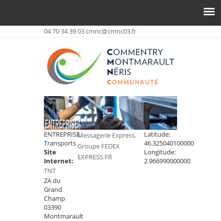
04 70 34 39 03
cmnc@cmnc03.fr
ENTREPRISE
Latitude:
Messagerie Express.
Transports
46.325040100000
Groupe FEDEX
Site
Longitude:
EXPRESS.FR
Internet:
2.966990000000
TNT
ZA du
Grand
Champ
03390
Montmarault