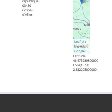
république
03430
Cosne-
d'Allier
Leaflet
|
Map data ©
Google
Latitude:
46.475289800000
Longitude:
2.832205000000