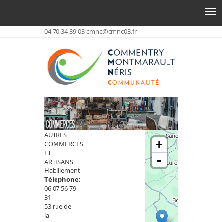
04 70 34 39 03
cmnc@cmnc03.fr
AUTRES
+
COMMERCES
ET
-
ARTISANS
Habillement
Téléphone:
06 07 56 79
31
53 rue de
la