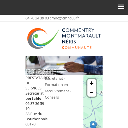
04 70 34 39 03
cmnc@cmnc03.fr
PRESTATAIRES
Secrétariat -
+
DE
Formation en
SERVICES
-
recouvrement -
Secrétariat
Conseils
portable:
06 87 36 59
10
38 Rue du
Bourbonnais
03170