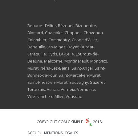
Beaune-d'Allier
Bézenet
Bizeneuille
,
,
,
Blomard
Chamblet
Chappes
Chavenon
,
,
,
,
Colombier
Commentry
Cosne d'Allier
,
,
,
Deneuille-Les-Mines
Doyet
Durdat-
,
,
Larequille
Hyds
La-Celle
Louroux-de-
,
,
,
Beaune
Malicorne
Montmarault
Montvicq
,
,
,
,
Murat
Néris-Les-Bains
Saint-Angel
Saint-
,
,
,
Bonnet-de-Four
Saint-Marcel-en-Murat
,
,
Saint-Priest-en-Murat
Sauvagny
Sazeret
,
,
,
Tortezais
Venas
Verneix
Vernusse
,
,
,
,
Villefranche-d'Allier
Voussac
,
COPYRIGHT COM C SIMPLE
2018
ACCUEIL
MENTIONS LEGALES