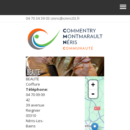
04 70 34 39 03
cmnc@cmnc03.fr
BEAUTE
+
Coiffure
Téléphone:
-
04 70 09 09
42
39 avenue
Reignier
03310
Néris-Les-
Bains