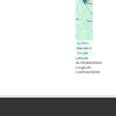
Leaflet
|
Map data ©
Google
Latitude:
46.285868300000
Longitude:
2.660569200000